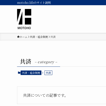
motoho.lifeのサイト説明
ホーム
共済・組合制度
共済
共済
– category –
共済・組合制度
共済
共済についての記事です。