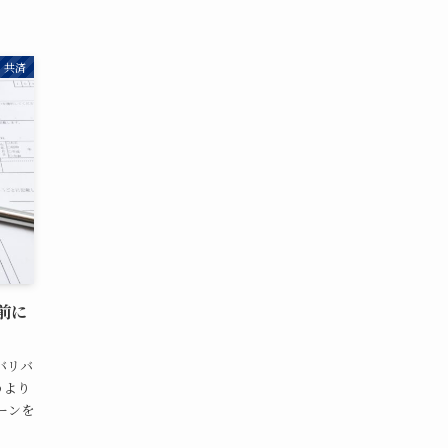
共済
前に
バリバ
うより
ーンを