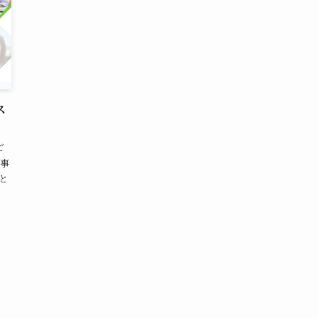
ス
ご
事
と