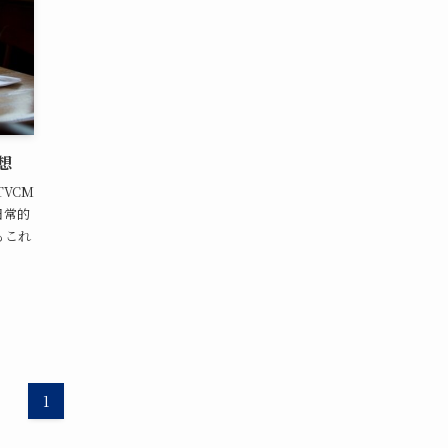
想
VCM
日常的
もこれ
1